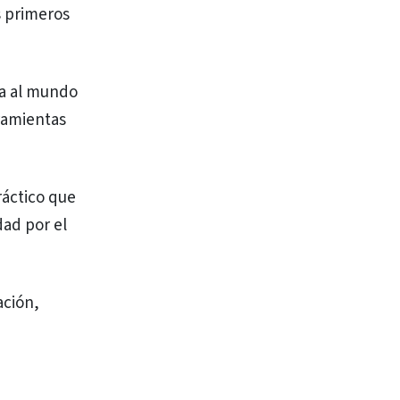
s primeros
ca al mundo
rramientas
ráctico que
dad por el
ación,