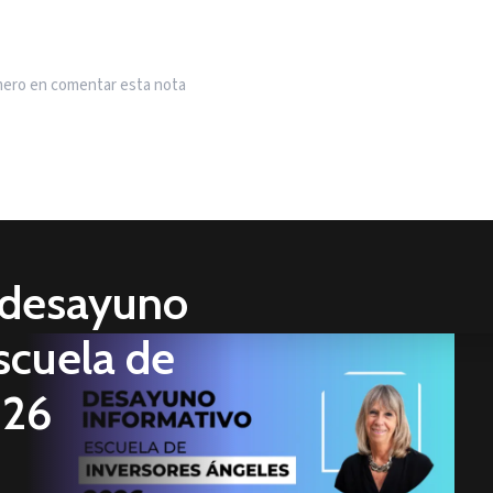
imero en comentar esta nota
n desayuno
scuela de
026