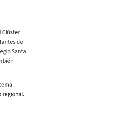
l Clúster
ntantes de
egio Santa
ambién
stema
 regional.