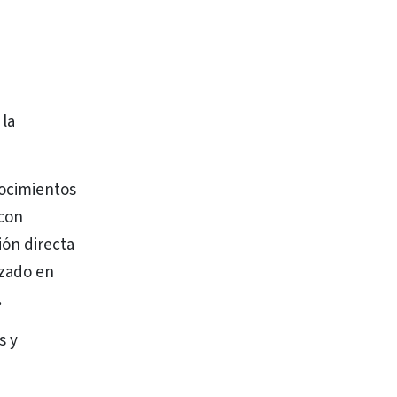
 la
nocimientos
 con
ión directa
izado en
.
s y