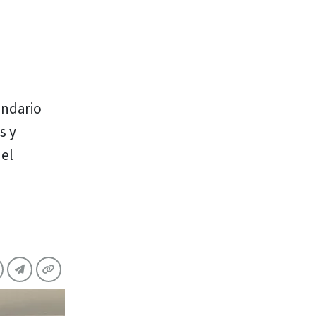
undario
s y
 el