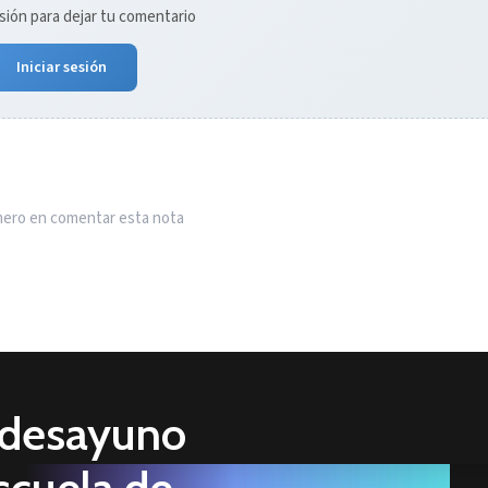
esión para dejar tu comentario
Iniciar sesión
imero en comentar esta nota
n desayuno