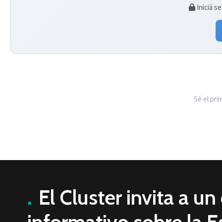
Iniciá s
Sé el pr
.
El Cluster invita a u