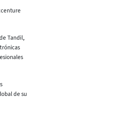
ccenture
de Tandil,
ctrónicas
fesionales
s
lobal de su