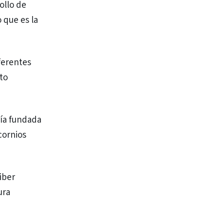
ollo de
 que es la
ferentes
to
ía fundada
cornios
iber
ura