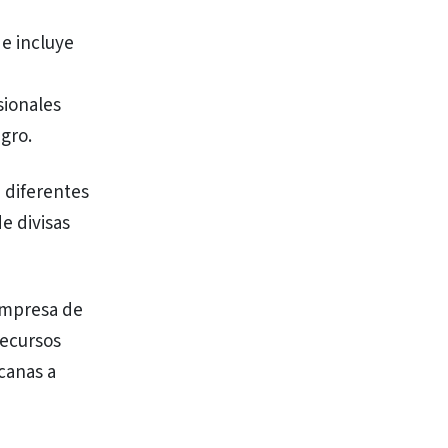
 e incluye
sionales
agro.
 diferentes
e divisas
 empresa de
recursos
canas a