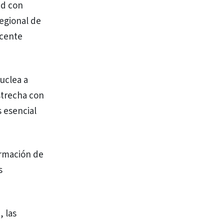
ad con
regional de
icente
nuclea a
strecha con
s esencial
ormación de
s
, las