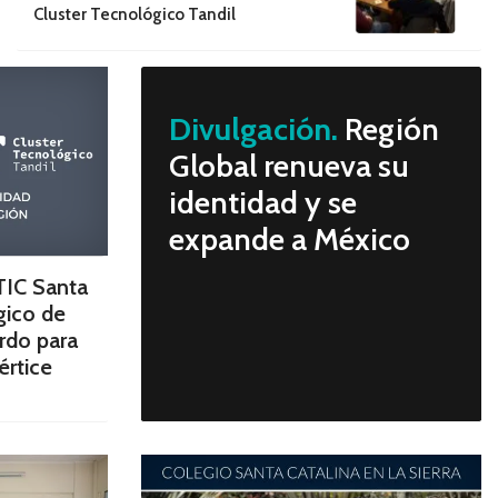
Cluster Tecnológico Tandil
Divulgación.
Región
Global renueva su
identidad y se
expande a México
TIC Santa
gico de
rdo para
értice