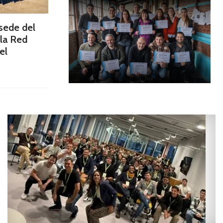
sede del
la Red
el